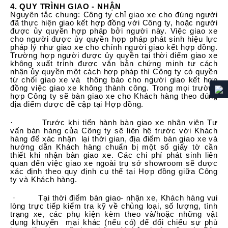
4. QUY TRÌNH GIAO - NHẬN
Nguyên tắc chung: Công ty chỉ giao xe cho đúng người
đã thực hiện giao kết hợp đồng với Công ty, hoặc người
được ủy quyền hợp pháp bởi người này. Việc giao xe
cho người được ủy quyền hợp pháp phát sinh hiệu lực
pháp lý như giao xe cho chính người giao kết hợp đồng.
Trường hợp người được ủy quyền tại thời điểm giao xe
không xuất trình được văn bản chứng minh tư cách
nhận ủy quyền một cách hợp pháp thì Công ty có quyền
từ chối giao xe và thông báo cho người giao kết hợp
đồng việc giao xe không thành công. Trong mọi trường
hợp Công ty sẽ bàn giao xe cho Khách hàng theo đúng
địa điểm được đề cập tại Hợp đồng.
· Trước khi tiến hành bàn giao xe nhân viên Tư
vấn bán hàng của Công ty sẽ liên hệ trước với Khách
hàng để xác nhận lại thời gian, địa điểm bàn giao xe và
hướng dẫn Khách hàng chuẩn bị một số giấy tờ cần
thiết khi nhận bàn giao xe. Các chi phí phát sinh liên
quan đến việc giao xe ngoài trụ sở showroom sẽ được
xác định theo quy định cụ thể tại Hợp đồng giữa Công
ty và Khách hàng.
· Tại thời điểm bàn giao- nhận xe, Khách hàng vui
lòng trực tiếp kiểm tra kỹ về chủng loại, số lượng, tình
trạng xe, các phụ kiện kèm theo và/hoặc những vật
dụng khuyến mại khác (nếu có) để đối chiếu sự phù