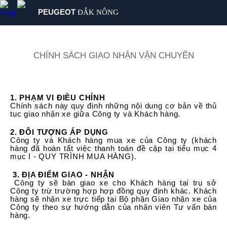
PEUGEOT
ĐẮK NÔNG
SẢN PHẨM
MUA XE
CHÍNH SÁCH GIAO NHẬN VẬN CHUYỂN
DỊCH VỤ
GIỚI THIỆU
TIN TỨC
1. PHẠM VI ĐIỀU CHỈNH
Chính sách này quy định những nội dung cơ bản về thủ
LIÊN HỆ
tục giao nhận xe giữa Công ty và Khách hàng.
2. ĐÔI TƯỢNG ÁP DỤNG
Công ty và Khách hàng mua xe của Công ty (khách
hàng đã hoàn tất việc thanh toán đề cập tại tiểu mục 4
mục I - QUY TRÌNH MUA HÀNG).
3. ĐỊA ĐIỂM GIAO - NHẬN
Công ty sẽ bàn giao xe cho Khách hàng tại trụ sở
Công ty trừ trường hợp hợp đồng quy định khác. Khách
hàng sẽ nhận xe trực tiếp tại Bộ phận Giao nhận xe của
Công ty theo sự hướng dẫn của nhân viên Tư vấn bán
hàng.